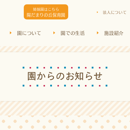
姉妹園はこちら
法人について
陽だまりの丘保育園
園について
園での生活
施設紹介
園
か
ら
の
お
知
ら
せ