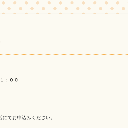
て
１：００
話にてお申込みください。