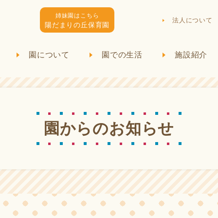
姉妹園はこちら
法人について
陽だまりの丘保育園
園について
園での生活
施設紹介
園
か
ら
の
お
知
ら
せ